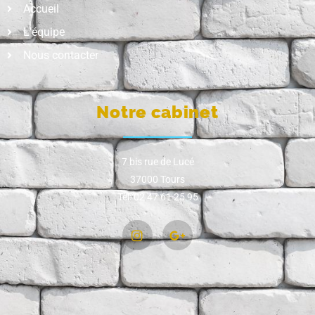
Accueil
L'équipe
Nous contacter
Notre cabinet
7 bis rue de Lucé
37000 Tours
Tel: 02 47 61 25 95